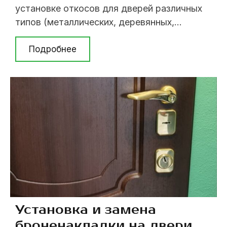
установке откосов для дверей различных
типов (металлических, деревянных,
пластиковых). Узнать стоимость работ и
задать возникшие вопросы, Вы всегда
Подробнее
можете нашему мастеру по тел. (063) 237
07 79; (098) 394 62 08; (044) 237 07 79. Мы
работаем только по Киеву. После
установки входной двери осуществляется
монтаж ...
Установка и замена
броненакладки на двери