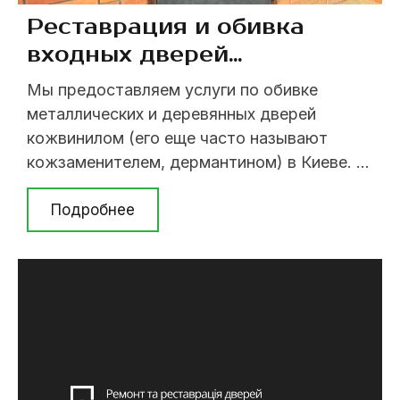
Реставрация и обивка
входных дверей
кожвинилом
Мы предоставляем услуги по обивке
металлических и деревянных дверей
кожвинилом (его еще часто называют
кожзаменителем, дермантином) в Киеве. У
нас большой выбор фактур и цветов от
различных производителей. Дверь
Подробнее
обшивается достаточно быстро (в течении
нескольких часов), с момента приезда
нашего мастера. Стоимость работ и
материалов узнавайте по тел. (063) 237 07
79; (098) 394 ...