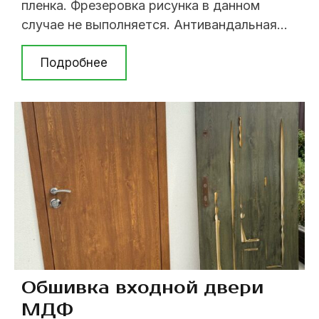
пленка. Фрезеровка рисунка в данном
случае не выполняется. Антивандальная
пленка для дверей способна
противостоять значительным колебаниям
Подробнее
температуры (термопленка), поэтому
идеально подходит для установки на
уличные двери. Название «антивандальная
пленка» говорит само за себя — на ней
можно рисовать маркером, тушить об нее
сигареты, обливать кипятком. Она ...
Обшивка входной двери
МДФ