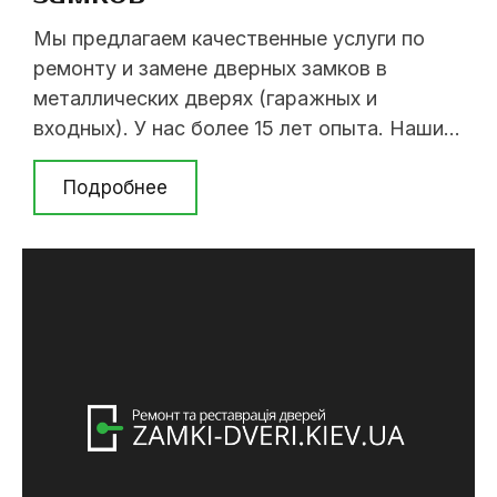
Мы предлагаем качественные услуги по
ремонту и замене дверных замков в
металлических дверях (гаражных и
входных). У нас более 15 лет опыта. Наши
мастера быстро заменят и отремонтируют
Ваш замок. Мы работаем по Киеву и
Подробнее
ответим на все возникшие вопросы,
звоните (063) 237-07-79; (098) 394-62-08;
(044) 237-07-79. Ниже представлена часть
нашего ассортимента замков. Замена ...