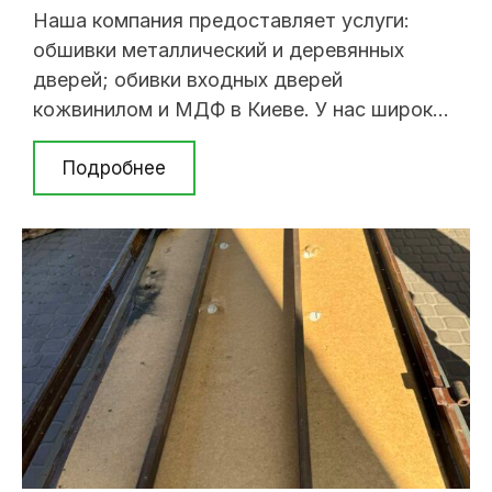
Наша компания предоставляет услуги:
обшивки металлический и деревянных
дверей; обивки входных дверей
кожвинилом и МДФ в Киеве. У нас широкий
выбор образцов и большой опыт работы.
Работа по обшивке дверей выполняется в
Подробнее
течение нескольких часов с момента
приезда мастера. Для получения справки
или заказа услуги позвоните по телефону
(063) 237 07 79; (098)394 62 ...