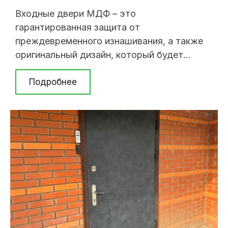
Входные двери МДФ – это
гарантированная защита от
преждевременного изнашивания, а также
оригинальный дизайн, который будет
радовать вас на протяжении длительного
времени. Обшивка входных дверей МДФ
Подробнее
панелями – это те услуги, которые
предлагает наша компания. Мы занимаем
одно из лидирующих мест на
специализированном рынке, и работает
там уже более 15 лет. Качество нашей
продукции ...