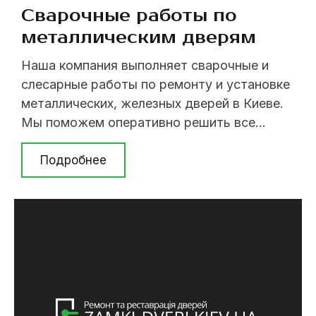
Сварочные работы по
металлическим дверям
Наша компания выполняет сварочные и
слесарные работы по ремонту и установке
металлических, железных дверей в Киеве.
Мы поможем оперативно решить все
проблемы с металлической дверью и
устраним любые дефекты. Вот небольшой
Подробнее
перечень наших услуг: Приварка петли.
Петля отламывается от отсутствия
смазки, либо от некачественной сварки.
Замена дверной петли, сварка,усиление
треснувшей петли- Стоимость работ от ...