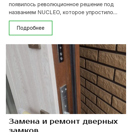
появилось революционное решение под
названием NUCLEO, которое упростило
функцию смены ключей в сейфовом
механизме. В некоторых сувальдных
Подробнее
моделях замков MOTTURA и SECUREMME
используется сменный механизм
секретности NUCLEO. Так что же такое
NUCLEO? NUCLEO - это отдельный
сменный блок, который позволяет в случае
необходимости ...
Замена и ремонт дверных
замков