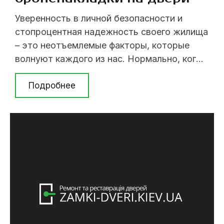
Уверенность в личной безопасности и
стопроцентная надежность своего жилища
– это неотъемлемые факторы, которые
волнуют каждого из нас. Нормально, когда
близкие вам люди ограждены от бед, а
любые материальные ценности от кражи.
Подробнее
Поэтому, грамотный хозяин квартиры или
частного дома, в первую очередь,
позаботиться о безопасности
собственного жилища, полностью
устранив возможность взлома и
незаконного проникновения. ...