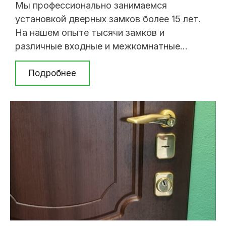
Мы профессионально занимаемся
установкой дверных замков более 15 лет.
На нашем опыте тысячи замков и
различные входные и межкомнатные
двери, разных производителей и марок.
Цена установки начинается от 200 грн.
Подробнее
Также Вы можете позвонить нам по тел.
(063) 237 07 79; (098) 394 62 08; (044) 237
07 79. Мы работаем по Киеву. Как ...