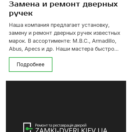
Замена и ремонт дверных
ручек
Наша компания предлагает установку,
замену и ремонт дверных ручек известных
марок. В ассортименте: M.B.C., Armadillo,
Abus, Apecs и др. Наши мастера быстро
выполнят работу. Мы работаем по Киеву.
При замене, врезке или установке дверных
Подробнее
замков важно обратить внимание на
качество и надежность фурнитуры. Какую
же дверную ручку выбрать? Давайте
разберемся в этом вопросе. Основная ...