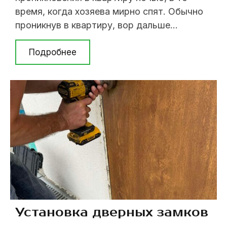
время, когда хозяева мирно спят. Обычно
проникнув в квартиру, вор дальше
коридора не идет, а проверяет карманы и
сумки, чтобы изъять все ценности. Чтобы
Подробнее
избежать подобных неприятностей,
необходимо воспользоваться установкой
задвижки на дверь. Это простое и
недорогое решение гарантированно
преградит злоумышленнику путь.
Установив ...
Установка дверных замков