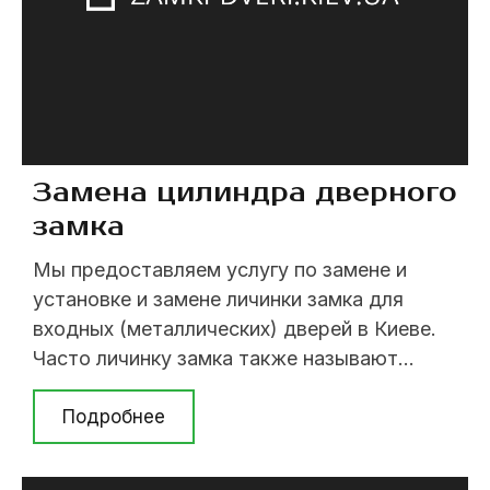
Замена цилиндра дверного
замка
Мы предоставляем услугу по замене и
установке и замене личинки замка для
входных (металлических) дверей в Киеве.
Часто личинку замка также называют
цилиндром (цилиндровым механизмом) или
сердцевиной. У наших специалистов более
Подробнее
15 лет опыта по работе с дверями. Мы
быстро справимся с поставленной задачей,